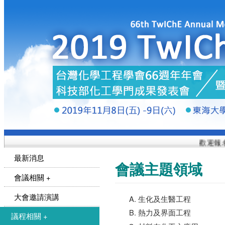
歡迎報名
最新消息
會議主題領域
會議相關 +
大會邀請演講
生化及生醫工程
熱力及界面工程
議程相關 +