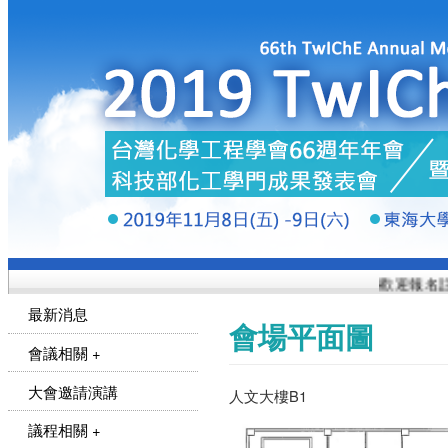
歡迎報名註冊
最新消息
會場平面圖
會議相關 +
大會邀請演講
人文大樓B1
議程相關 +