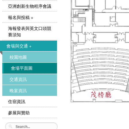
亞洲創新生物程序會議
報名與投稿 +
海報發表與英文口頭競
賽須知
會場與交通 +
校園地圖
會場平面圖
交通資訊
晚宴資訊
住宿資訊
參展與贊助