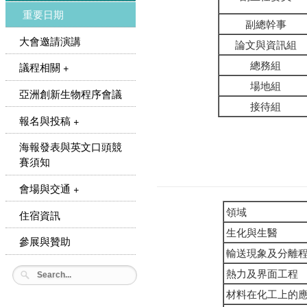
重要日期
副總幹事
大會邀請演講
論文與資訊組
總務組
議程相關 +
場地組
亞洲創新生物程序會議
接待組
報名與投稿 +
海報發表與英文口頭競
賽須知
會場與交通 +
領域
住宿資訊
生化與生醫
參展與贊助
輸送現象及分離
熱力及界面工程
材料在化工上的