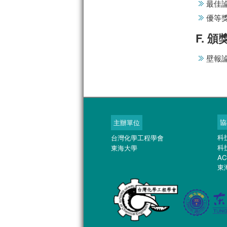
最佳論
優等
F. 頒
壁報
協
主辦單位
科
台灣化學工程學會
科
東海大學
AC
東