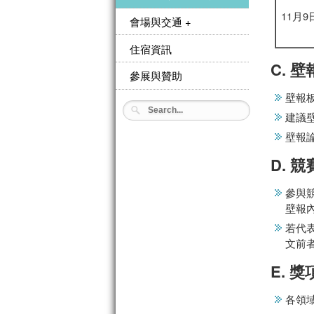
11月9
會場與交通 +
住宿資訊
C. 
參展與贊助
壁報板尺
建議壁報
壁報
D. 
參與
壁報
若代
文前
E. 獎
各領