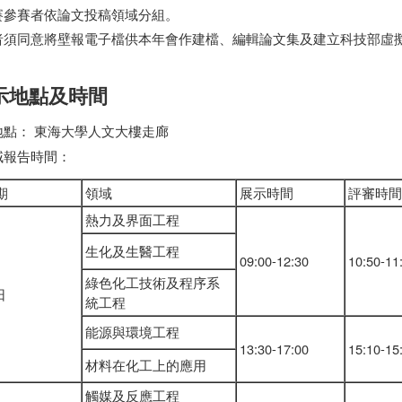
賽參賽者依論文投稿領域分組。
者須同意將壁報電子檔供本年會作建檔、編輯論文集及建立科技部虛
。
展示地點及時間
地點： 東海大學人文大樓走廊
域報告時間：
期
領域
展示時間
評審時間
熱力及界面工程
生化及生醫工程
09:00-12:30
10:50-11
綠色化工技術及程序系
日
統工程
能源與環境工程
13:30-17:00
15:10-15
材料在化工上的應用
觸媒及反應工程