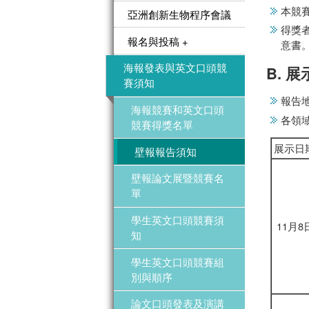
本競
亞洲創新生物程序會議
得獎
報名與投稿 +
意書
海報發表與英文口頭競
B. 
賽須知
報告
海報競賽和英文口頭
各領
競賽得獎名單
展示日
壁報報告須知
壁報論文展暨競賽名
單
學生英文口頭競賽須
11月8
知
學生英文口頭競賽組
別與順序
論文口頭發表及演講