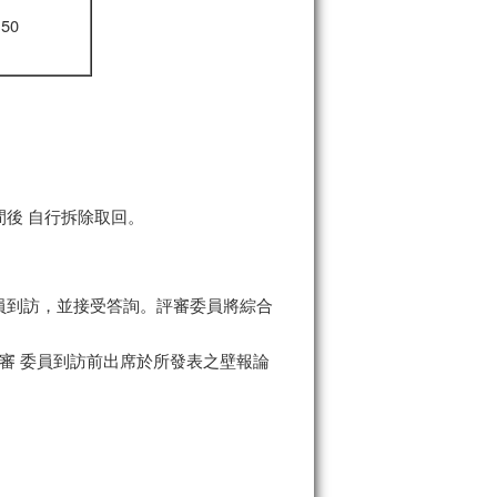
:50
後 自行拆除取回。
員到訪，並接受答詢。評審委員將綜合
審 委員到訪前出席於所發表之壁報論