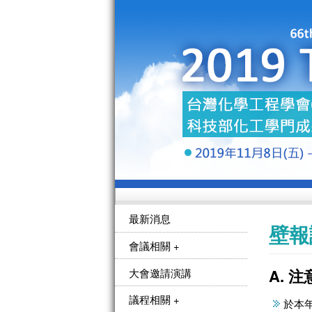
最新消息
壁報
會議相關 +
A. 
大會邀請演講
議程相關 +
​於