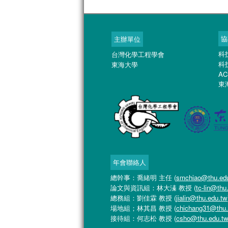
協
主辦單位
科
台灣化學工程學會
科
東海大學
AC
東
年會聯絡人
總幹事：喬緒明 主任 (
smchiao@thu.ed
論文與資訊組：林大溱 教授 (
tc-lin@thu
總務組：劉佳霖 教授 (
jialin@thu.edu.tw
場地組；林其昌 教授 (
chichang31@thu.
接待組：何志松 教授 (
csho@thu.edu.t