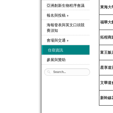
亞洲創新生物程序會議
東海大
報名與投稿 +
福華大
海報發表與英文口頭競
賽須知
拓程商
會場與交通 +
住宿資訊
富王飯
參展與贊助
星享道
文華道
新幹線