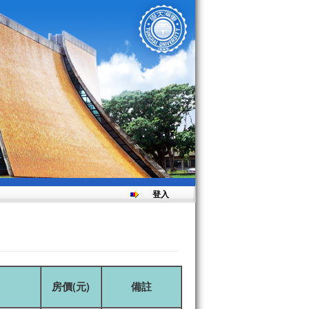
日
早鳥優惠付款期限為
10月18日
登入
房價
(
元
)
備註