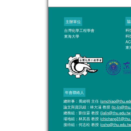
協
主辦單位
科
台灣化學工程學會
科
東海大學
AC
東
年會聯絡人
總幹事：喬緒明 主任 (
smchiao@thu.ed
論文與資訊組：林大溱 教授 (
tc-lin@thu
總務組：劉佳霖 教授 (
jialin@thu.edu.tw
場地組；林其昌 教授 (
chichang31@thu.
接待組：何志松 教授 (
csho@thu.edu.t