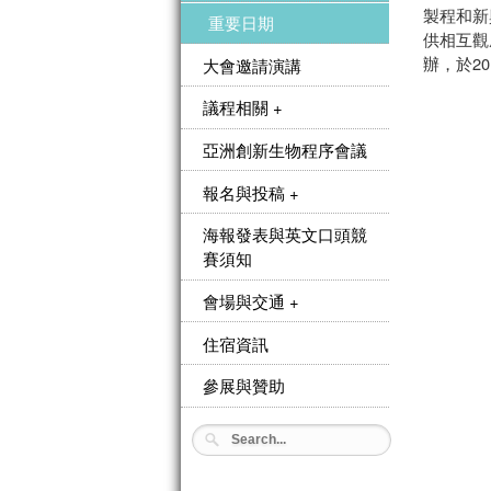
製程和新
重要日期
供相互觀
辦，於2
大會邀請演講
議程相關 +
亞洲創新生物程序會議
報名與投稿 +
海報發表與英文口頭競
賽須知
會場與交通 +
住宿資訊
參展與贊助