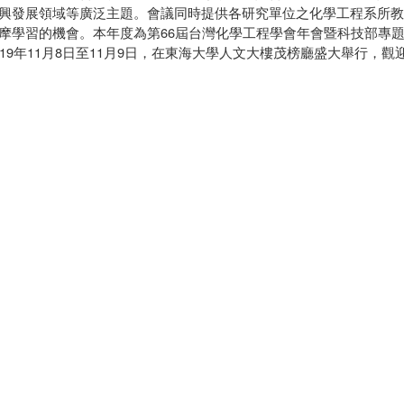
興發展領域等廣泛主題。會議同時提供各研究單位之化學工程系所教
摩學習的機會。本年度為第66屆台灣化學工程學會年會暨科技部專
019年11月8日至11月9日，在東海大學人文大樓茂榜廳盛大舉行，